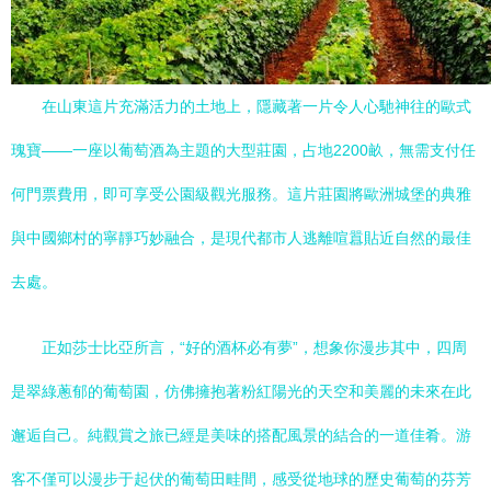
在山東這片充滿活力的土地上，隱藏著一片令人心馳神往的歐式
瑰寶——一座以葡萄酒為主題的大型莊園，占地2200畝，無需支付任
何門票費用，即可享受公園級觀光服務。這片莊園將歐洲城堡的典雅
與中國鄉村的寧靜巧妙融合，是現代都市人逃離喧囂貼近自然的最佳
去處。
正如莎士比亞所言，“好的酒杯必有夢”，想象你漫步其中，四周
是翠綠蔥郁的葡萄園，仿佛擁抱著粉紅陽光的天空和美麗的未來在此
邂逅自己。純觀賞之旅已經是美味的搭配風景的結合的一道佳肴。游
客不僅可以漫步于起伏的葡萄田畦間，感受從地球的歷史葡萄的芬芳